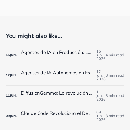
You might also like...
15
Agentes de IA en Producción: Los Retos de Monitorización que Enfrentan las Empresas Españolas en 2025
jun.
4 min read
15
JUN.
2026
12
Agentes de IA Autónomos en España: Cómo Implementarlos Estratégicamente en 2025
jun.
3 min read
12
JUN.
2026
11
DiffusionGemma: La revolución de Google que reduce 4x los costes de IA para empresas españolas
jun.
3 min read
11
JUN.
2026
09
Claude Code Revoluciona el Desarrollo en España: Workflows Dinámicos y 5 Agentes Simultáneos
jun.
3 min read
09
JUN.
2026