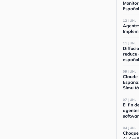
Monitor
Español
12 JUN.
Agente
Impleme
11 JUN.
Diffusi
reduce 
españo
09 JUN.
Claude 
España
Simult
07 JUN.
El fin 
agentes
softwa
04 JUN.
Choque 
AI Act 