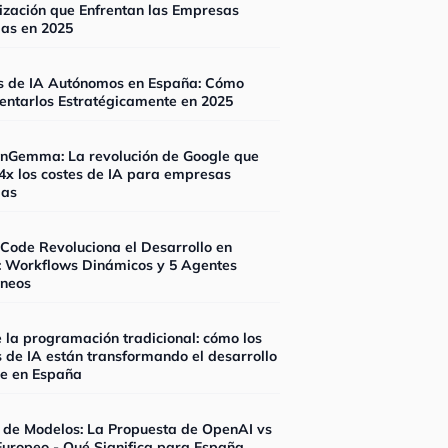
ización que Enfrentan las Empresas
as en 2025
s de IA Autónomos en España: Cómo
ntarlos Estratégicamente en 2025
onGemma: La revolución de Google que
4x los costes de IA para empresas
las
Code Revoluciona el Desarrollo en
: Workflows Dinámicos y 5 Agentes
áneos
de la programación tradicional: cómo los
 de IA están transformando el desarrollo
re en España
de Modelos: La Propuesta de OpenAI vs
Europeo - Qué Significa para España