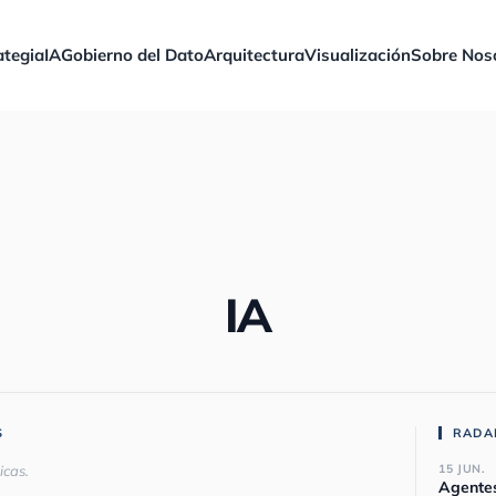
ategia
IA
Gobierno del Dato
Arquitectura
Visualización
Sobre Nos
IA
S
RADAR
15 JUN.
icas.
Agentes