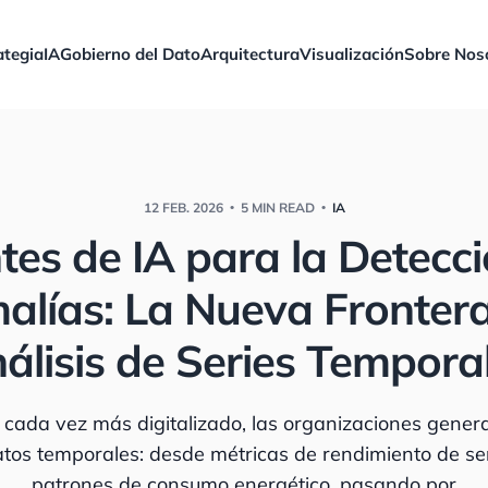
ategia
IA
Gobierno del Dato
Arquitectura
Visualización
Sobre Nos
12 FEB. 2026
5 MIN READ
IA
es de IA para la Detecc
lías: La Nueva Frontera
álisis de Series Tempora
cada vez más digitalizado, las organizaciones gener
tos temporales: desde métricas de rendimiento de se
patrones de consumo energético, pasando por