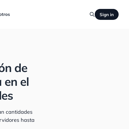
otros
Sign in
ión de
 en el
les
an cantidades
rvidores hasta