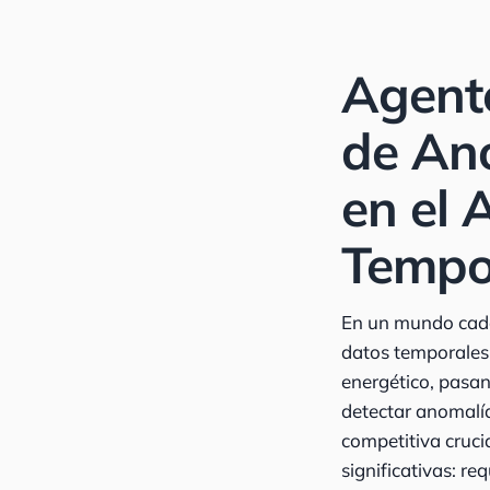
Agente
de An
en el 
Tempo
En un mundo cada
datos temporales
energético, pasan
detectar anomalía
competitiva cruci
significativas: r