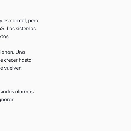
ay es normal, pero
oS. Los sistemas
xtos.
cionan. Una
e crecer hasta
se vuelven
asiadas alarmas
gnorar