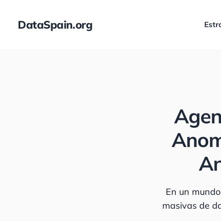
DataSpain.org
Estr
Agent
Anoma
An
En un mundo 
masivas de da