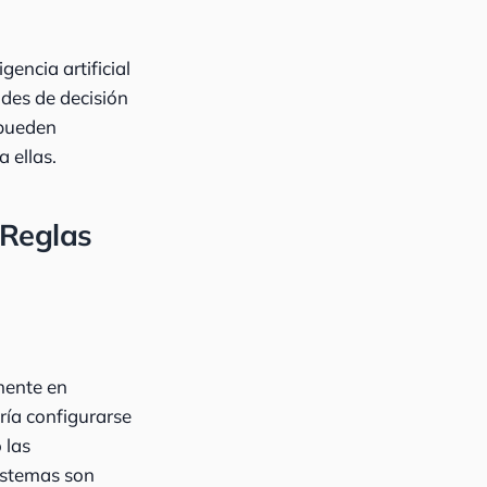
encia artificial
des de decisión
 pueden
 ellas.
 Reglas
mente en
ría configurarse
 las
sistemas son