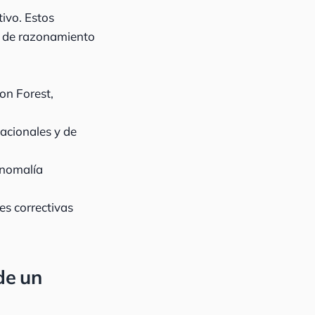
ivo. Estos
s de razonamiento
on Forest,
acionales y de
anomalía
s correctivas
de un