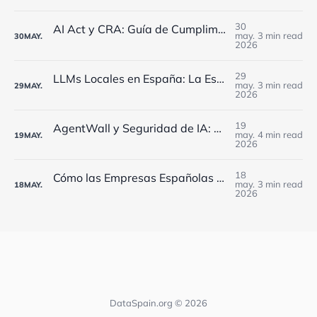
30
AI Act y CRA: Guía de Cumplimiento para Empresas Españolas en 2025
may.
3 min read
30
MAY.
2026
29
LLMs Locales en España: La Estrategia Definitiva para Independencia Tecnológica y Cumplimiento Normativo
may.
3 min read
29
MAY.
2026
19
AgentWall y Seguridad de IA: Cómo Proteger a las Empresas Españolas de los Riesgos de Agentes Autónomos
may.
4 min read
19
MAY.
2026
18
Cómo las Empresas Españolas Pueden Reducir Costes de IA un 70% con Optimización Avanzada de LLMs
may.
3 min read
18
MAY.
2026
DataSpain.org © 2026