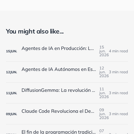
You might also like...
15
Agentes de IA en Producción: Los Retos de Monitorización que Enfrentan las Empresas Españolas en 2025
jun.
4 min read
15
JUN.
2026
12
Agentes de IA Autónomos en España: Cómo Implementarlos Estratégicamente en 2025
jun.
3 min read
12
JUN.
2026
11
DiffusionGemma: La revolución de Google que reduce 4x los costes de IA para empresas españolas
jun.
3 min read
11
JUN.
2026
09
Claude Code Revoluciona el Desarrollo en España: Workflows Dinámicos y 5 Agentes Simultáneos
jun.
3 min read
09
JUN.
2026
07
El fin de la programación tradicional: cómo los agentes de IA están transformando el desarrollo software en España