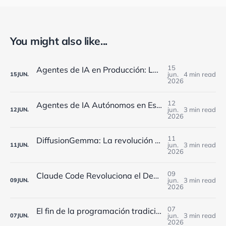
You might also like...
15
Agentes de IA en Producción: Los Retos de Monitorización que Enfrentan las Empresas Españolas en 2025
jun.
4 min read
15
JUN.
2026
12
Agentes de IA Autónomos en España: Cómo Implementarlos Estratégicamente en 2025
jun.
3 min read
12
JUN.
2026
11
DiffusionGemma: La revolución de Google que reduce 4x los costes de IA para empresas españolas
jun.
3 min read
11
JUN.
2026
09
Claude Code Revoluciona el Desarrollo en España: Workflows Dinámicos y 5 Agentes Simultáneos
jun.
3 min read
09
JUN.
2026
07
El fin de la programación tradicional: cómo los agentes de IA están transformando el desarrollo software en España
jun.
3 min read
07
JUN.
2026