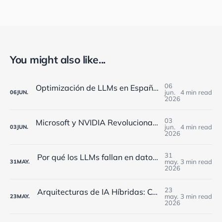
You might also like...
06
Optimización de LLMs en España: Cómo Reducir Costes un 60% y Acelerar el Rendimiento en Banca y Telecomunicaciones
jun.
4 min read
06
JUN.
2026
03
Microsoft y NVIDIA Revolucionan la IA Empresarial: Oportunidades Doradas para España
jun.
4 min read
03
JUN.
2026
31
Por qué los LLMs fallan en datos básicos y cómo las empresas españolas pueden optimizar costes
may.
3 min read
31
MAY.
2026
23
Arquitecturas de IA Híbridas: Cómo las Empresas Españolas Evitan Errores de Millones de Euros
may.
3 min read
23
MAY.
2026