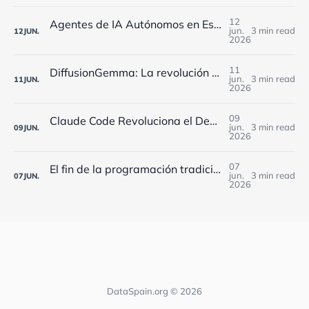
12
Agentes de IA Autónomos en España: Cómo Implementarlos Estratégicamente en 2025
jun.
3 min read
12
JUN.
2026
11
DiffusionGemma: La revolución de Google que reduce 4x los costes de IA para empresas españolas
jun.
3 min read
11
JUN.
2026
09
Claude Code Revoluciona el Desarrollo en España: Workflows Dinámicos y 5 Agentes Simultáneos
jun.
3 min read
09
JUN.
2026
07
El fin de la programación tradicional: cómo los agentes de IA están transformando el desarrollo software en España
jun.
3 min read
07
JUN.
2026
DataSpain.org © 2026