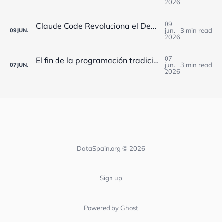
2026
09
Claude Code Revoluciona el Desarrollo en España: Workflows Dinámicos y 5 Agentes Simultáneos
jun.
3 min read
09
JUN.
2026
07
El fin de la programación tradicional: cómo los agentes de IA están transformando el desarrollo software en España
jun.
3 min read
07
JUN.
2026
DataSpain.org © 2026
Sign up
Powered by Ghost