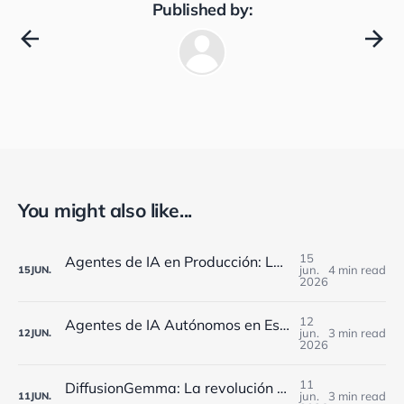
Published by:
You might also like...
15
Agentes de IA en Producción: Los Retos de Monitorización que Enfrentan las Empresas Españolas en 2025
jun.
4 min read
15
JUN.
2026
12
Agentes de IA Autónomos en España: Cómo Implementarlos Estratégicamente en 2025
jun.
3 min read
12
JUN.
2026
11
DiffusionGemma: La revolución de Google que reduce 4x los costes de IA para empresas españolas
jun.
3 min read
11
JUN.