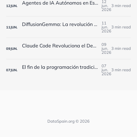
12
Agentes de IA Autónomos en España: Cómo Implementarlos Estratégicamente en 2025
jun.
3 min read
12
JUN.
2026
11
DiffusionGemma: La revolución de Google que reduce 4x los costes de IA para empresas españolas
jun.
3 min read
11
JUN.
2026
09
Claude Code Revoluciona el Desarrollo en España: Workflows Dinámicos y 5 Agentes Simultáneos
jun.
3 min read
09
JUN.
2026
07
El fin de la programación tradicional: cómo los agentes de IA están transformando el desarrollo software en España
jun.
3 min read
07
JUN.
2026
DataSpain.org © 2026